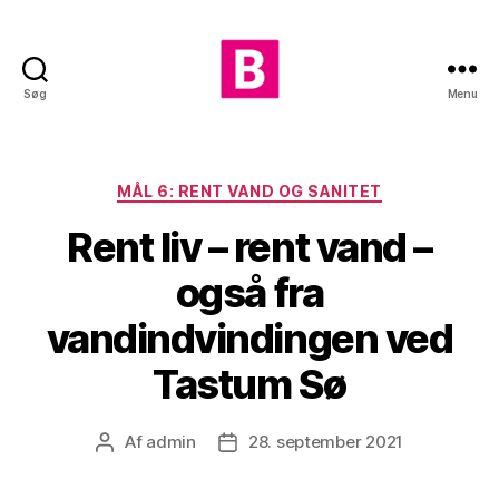
Søg
Menu
Skiveegnens
Radikale
Kategorier
MÅL 6: RENT VAND OG SANITET
Rent liv – rent vand –
også fra
vandindvindingen ved
Tastum Sø
Af
admin
28. september 2021
Indlægsforfatter
Indlægsdato