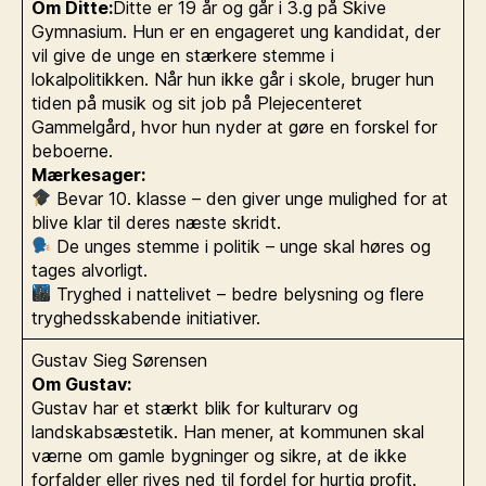
Om Ditte:
Ditte er 19 år og går i 3.g på Skive
Gymnasium. Hun er en engageret ung kandidat, der
vil give de unge en stærkere stemme i
lokalpolitikken. Når hun ikke går i skole, bruger hun
tiden på musik og sit job på Plejecenteret
Gammelgård, hvor hun nyder at gøre en forskel for
beboerne.
Mærkesager:
Bevar 10. klasse – den giver unge mulighed for at
blive klar til deres næste skridt.
De unges stemme i politik – unge skal høres og
tages alvorligt.
Tryghed i nattelivet – bedre belysning og flere
tryghedsskabende initiativer.
Gustav Sieg Sørensen
Om Gustav:
Gustav har et stærkt blik for kulturarv og
landskabsæstetik. Han mener, at kommunen skal
værne om gamle bygninger og sikre, at de ikke
forfalder eller rives ned til fordel for hurtig profit.