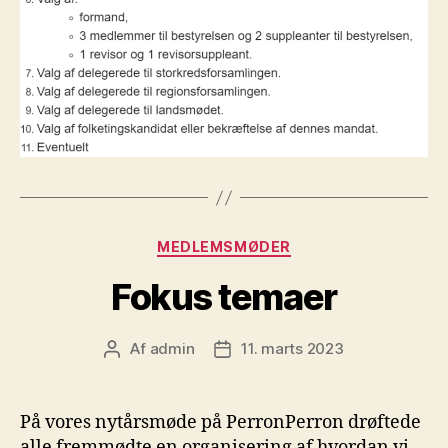
Kategorier
MEDLEMSMØDER
Fokus temaer
Af
admin
11. marts 2023
Indlægsforfatter
Indlægsdato
På vores nytårsmøde på PerronPerron drøftede
alle fremmødte en organisering af hvordan vi