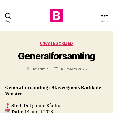
Søg
Menu
Skiveegnens
Radikale
Kategorier
UNCATEGORIZED
Generalforsamling
Af
admin
18. marts 2026
Indlægsforfatter
Indlægsdato
Generalforsamling i Skiveegnens Radikale
Venstre.
Sted:
Det gamle Rådhus
Dato:
14. april 2025