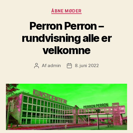
Kategorier
ÅBNE MØDER
Perron Perron –
rundvisning alle er
velkomne
Af
admin
8. juni 2022
Indlægsforfatter
Indlægsdato