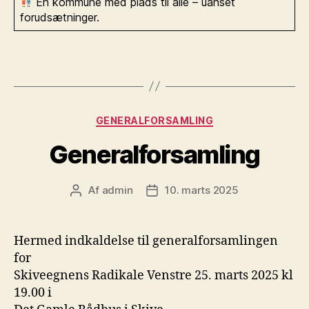
En kommune med plads til alle – uanset
forudsætninger.
Kategorier
GENERALFORSAMLING
Generalforsamling
Af
admin
10. marts 2025
Indlægsforfatter
Indlægsdato
Hermed indkaldelse til generalforsamlingen
for
Skiveegnens Radikale Venstre 25. marts 2025 kl
19.00 i