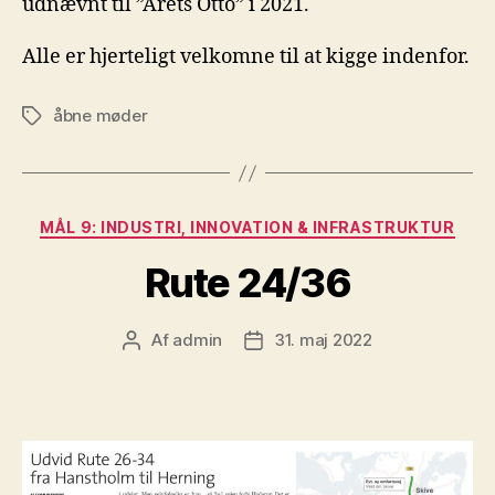
udnævnt til ”Årets Otto” i 2021.
Alle er hjerteligt velkomne til at kigge indenfor.
åbne møder
Tags
Kategorier
MÅL 9: INDUSTRI, INNOVATION & INFRASTRUKTUR
Rute 24/36
Af
admin
31. maj 2022
Indlægsforfatter
Indlægsdato