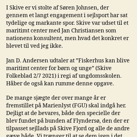
I Skive er vi stolte af Søren Johnsen, der
gennem et langt engagement i sejlsport har sat
tydelige og markante spor. Skive var udset til et
maritimt center med Jan Christiansen som
nationens konsultent, men hvad det konkret er
blevet til ved jeg ikke.
Jan D. Andersen udtaler at ”Fiskerhus kan blive
maritimt center for børn og unge” (Skive
Folkeblad 2/7 2021) i regi af ungdomsskolen.
Håber de også kan rumme denne opgave.
De mange sjægte der over mange år er
fremstillet på Marienlyst (FGU) skal indgå her.
Dejligt at de bevares, både den specielle der
blev fundet på bunden af Flyndersø, den der er
tilpasset sejllads på Skive Fjord og alle de andre
gæve både. Vi trænger til at se dem igen i det