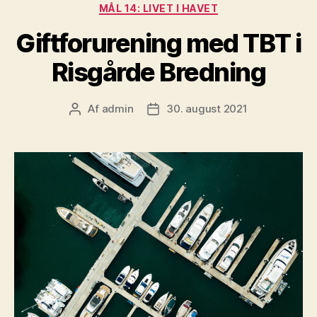
Kategorier
MÅL 14: LIVET I HAVET
Giftforurening med TBT i
Risgårde Bredning
Af
admin
30. august 2021
Indlægsforfatter
Indlægsdato