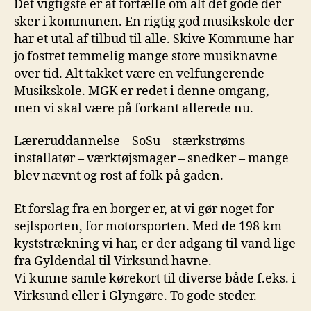
Det vigtigste er at fortælle om alt det gode der
sker i kommunen. En rigtig god musikskole der
har et utal af tilbud til alle. Skive Kommune har
jo fostret temmelig mange store musiknavne
over tid. Alt takket være en velfungerende
Musikskole. MGK er redet i denne omgang,
men vi skal være på forkant allerede nu.
Læreruddannelse – SoSu – stærkstrøms
installatør – værktøjsmager – snedker – mange
blev nævnt og rost af folk på gaden.
Et forslag fra en borger er, at vi gør noget for
sejlsporten, for motorsporten. Med de 198 km
kyststrækning vi har, er der adgang til vand lige
fra Gyldendal til Virksund havne.
Vi kunne samle kørekort til diverse både f.eks. i
Virksund eller i Glyngøre. To gode steder.