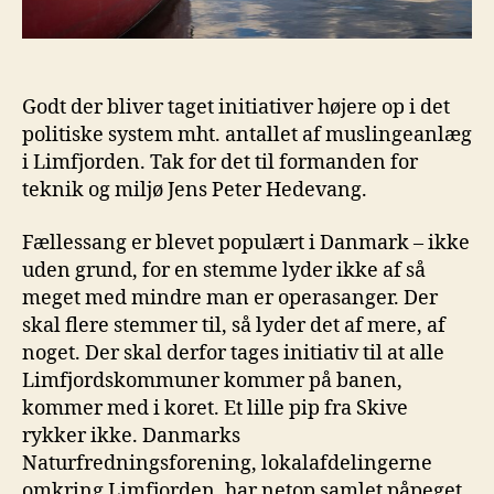
Godt der bliver taget initiativer højere op i det
politiske system mht. antallet af muslingeanlæg
i Limfjorden. Tak for det til formanden for
teknik og miljø Jens Peter Hedevang.
Fællessang er blevet populært i Danmark – ikke
uden grund, for en stemme lyder ikke af så
meget med mindre man er operasanger. Der
skal flere stemmer til, så lyder det af mere, af
noget. Der skal derfor tages initiativ til at alle
Limfjordskommuner kommer på banen,
kommer med i koret. Et lille pip fra Skive
rykker ikke. Danmarks
Naturfredningsforening, lokalafdelingerne
omkring Limfjorden, har netop samlet påpeget