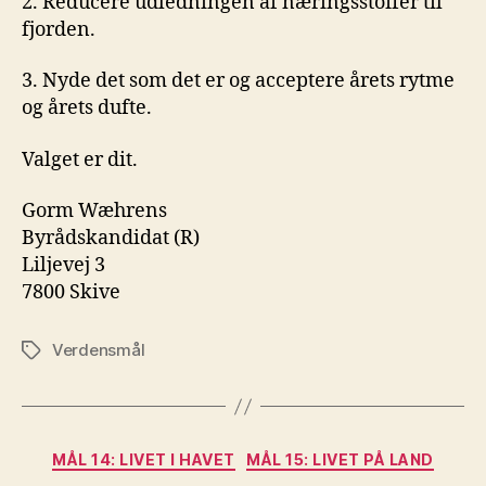
2. Reducere udledningen af næringsstoffer til
fjorden.
3. Nyde det som det er og acceptere årets rytme
og årets dufte.
Valget er dit.
Gorm Wæhrens
Byrådskandidat (R)
Liljevej 3
7800 Skive
Verdensmål
Tags
Kategorier
MÅL 14: LIVET I HAVET
MÅL 15: LIVET PÅ LAND