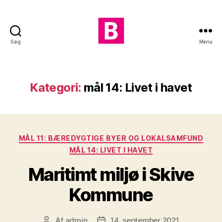
Søg
Menu
Skiveegnens
Radikale
Kategori:
mål 14: Livet i havet
Kategorier
MÅL 11: BÆREDYGTIGE BYER OG LOKALSAMFUND
MÅL 14: LIVET I HAVET
Maritimt miljø i Skive
Kommune
Af
admin
14. september 2021
Indlægsforfatter
Indlægsdato