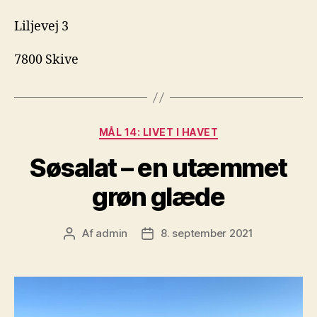
Liljevej 3
7800 Skive
Kategorier
MÅL 14: LIVET I HAVET
Søsalat – en utæmmet
grøn glæde
Af
admin
8. september 2021
Indlægsforfatter
Indlægsdato