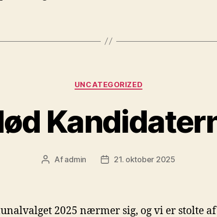
Kategorier
UNCATEGORIZED
ød Kandidater
Af
admin
21. oktober 2025
Indlægsforfatter
Indlægsdato
alvalget 2025 nærmer sig, og vi er stolte af