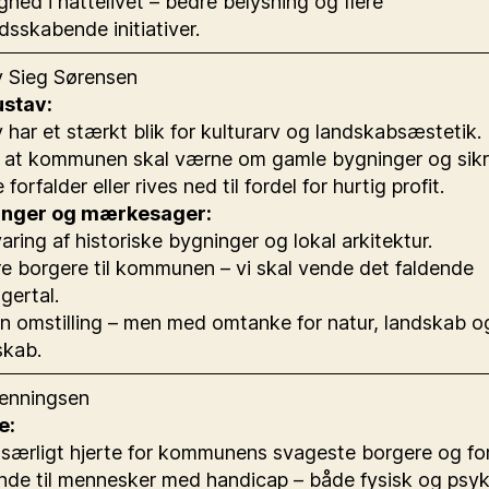
hed i nattelivet – bedre belysning og flere
dsskabende initiativer.
 Sieg Sørensen
stav:
 har et stærkt blik for kulturarv og landskabsæstetik.
 at kommunen skal værne om gamle bygninger og sikr
 forfalder eller rives ned til fordel for hurtig profit.
inger og mærkesager:
ring af historiske bygninger og lokal arkitektur.
e borgere til kommunen – vi skal vende det faldende
gertal.
 omstilling – men med omtanke for natur, landskab o
skab.
enningsen
e:
 særligt hjerte for kommunens svageste borgere og fo
nde til mennesker med handicap – både fysisk og psyk