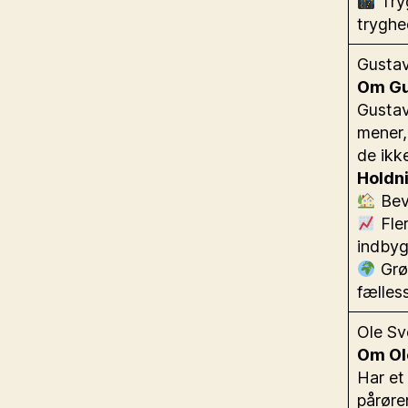
Tryg
tryghe
Gustav
Om Gu
Gustav
mener,
de ikke
Holdn
Beva
Fler
indbyg
Grøn
fælles
Ole Sv
Om Ol
Har et
pårøre