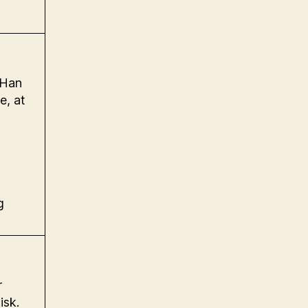
 Han
e, at
g
r
isk.