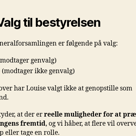
alg til bestyrelsen
neralforsamlingen er følgende på valg:
(modtager genvalg)
e (modtager ikke genvalg)
ver har Louise valgt ikke at genopstille som
nd.
tyder, at der er
reelle muligheder for at pr
ingens fremtid
, og vi håber, at flere vil overv
op eller tage en rolle.