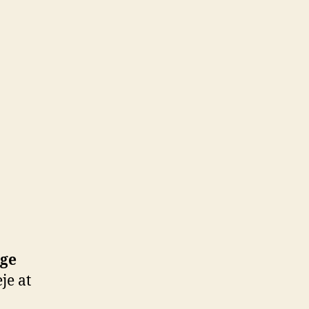
æge
eje at