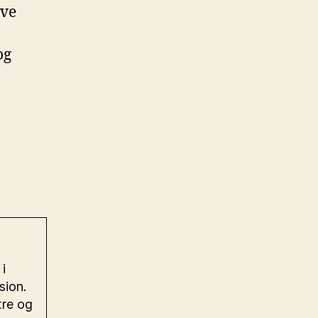
ive
og
i
sion.
tre og