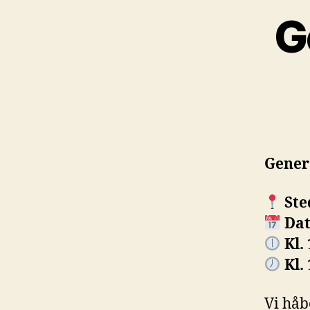
G
Gener
Ste
Dat
Kl. 
Kl. 
Vi håbe