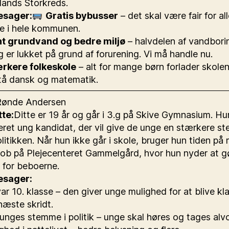
llands Storkreds.
sager:
Gratis bybusser
– det skal være fair for all
e i hele kommunen.
t grundvand og bedre miljø
– halvdelen af vandbori
ng er lukket på grund af forurening. Vi må handle nu.
rkere folkeskole
– alt for mange børn forlader skole
tå dansk og matematik.
Rønde Andersen
te:
Ditte er 19 år og går i 3.g på Skive Gymnasium. Hu
ret ung kandidat, der vil give de unge en stærkere s
olitikken. Når hun ikke går i skole, bruger hun tiden på
 job på Plejecenteret Gammelgård, hvor hun nyder at g
l for beboerne.
sager:
r 10. klasse – den giver unge mulighed for at blive klar
næste skridt.
nges stemme i politik – unge skal høres og tages alvor