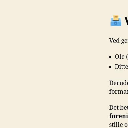
V
Ved ge
Ole 
Ditt
Derudo
forma
Det be
foren
stille 