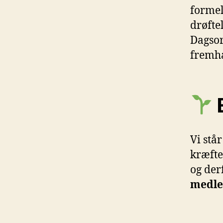
formel
drøftel
Dagsor
fremhæ
E
Vi står
kræfter
og der
medl