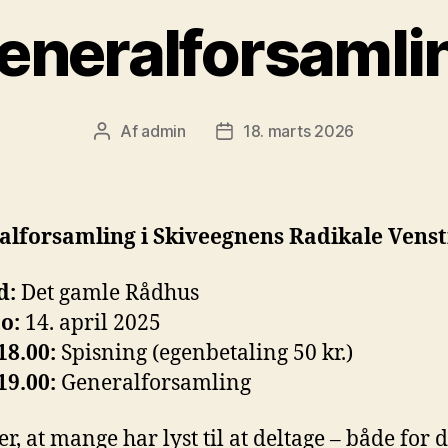
eneralforsamli
Af
admin
18. marts 2026
Indlægsforfatter
Indlægsdato
alforsamling i Skiveegnens Radikale Venst
d:
Det gamle Rådhus
o:
14. april 2025
18.00:
Spisning (egenbetaling 50 kr.)
19.00:
Generalforsamling
r, at mange har lyst til at deltage – både for d