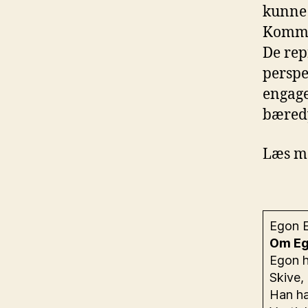
kunne 
Komm
De rep
perspe
engage
bæredy
Læs m
Egon 
Om Eg
Egon h
Skive,
Han ha