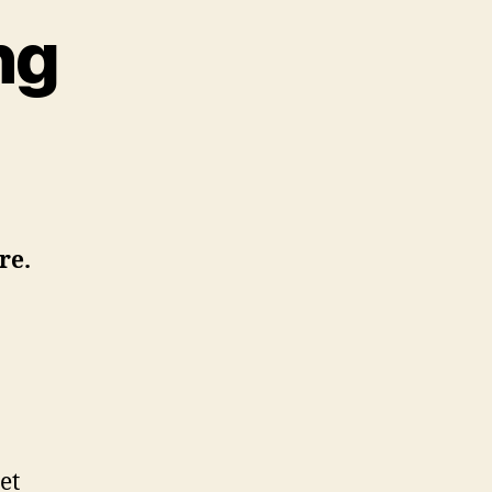
ng
re.
et