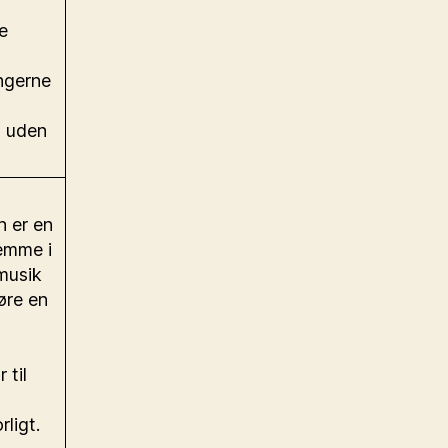
e
ngerne
n uden
n er en
temme i
 musik
øre en
 til
ligt.