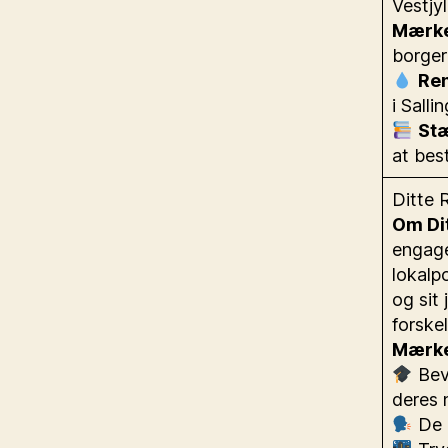
Vestjy
Mærke
borger
Ren
i Salli
Stæ
at bes
Ditte 
Om Dit
engage
lokalp
og sit
forske
Mærke
Beva
deres 
De u