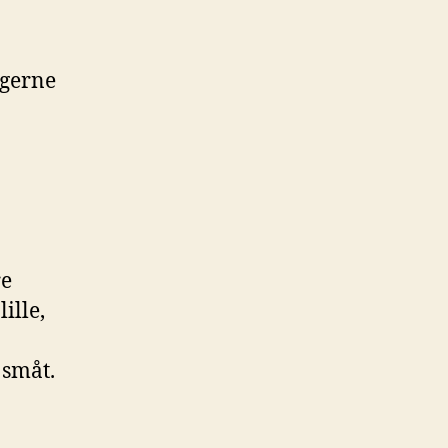
 gerne
re
ille,
r småt.